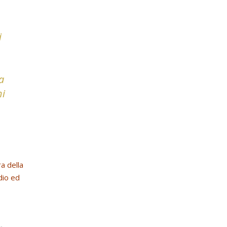
i
a
hi
ra della
dio ed