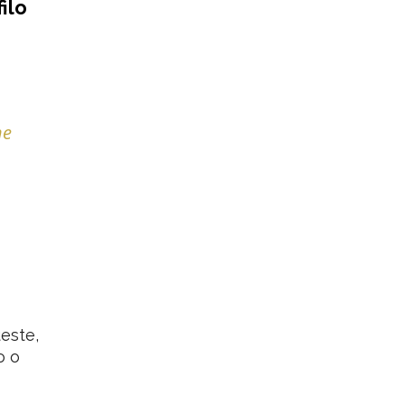
ilo
ne
ueste,
o o