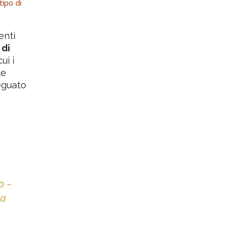
tipo di
enti
 di
ui i
le
deguato
o –
ma