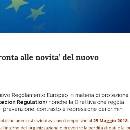
ronta alle novita’ del nuovo
 nuovo Regolamento Europeo in materia di protezione
tecion Regulation
) nonché la Direttiva che regola i
 di prevenzione, contrasto e repressione dei crimini.
ubbliche amministrazioni avranno tempo sino al
25 Maggio 2018
,
all’interno dell’organizzazione e prevenire la perdita di dati e la lo