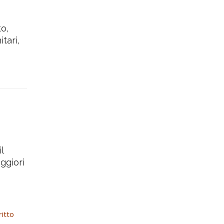
o,
tari,
l
ggiori
ritto