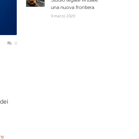
Studio legale virtuale:
una nuova frontiera
9 marzo 2020
0
 dei
ro