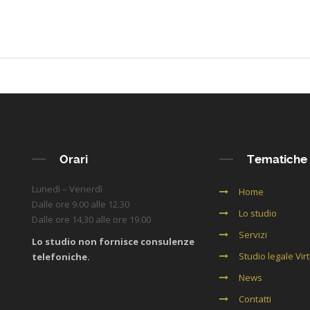
Orari
Tematiche
Lunedì – Venerdì
Home
Dalle ore 9.00 alle 12.30
Lo studio
Dalle ore 14,30 alle ore 19.00
Servizi
Lo studio non fornisce consulenze
Studio legale Vir
telefoniche.
News
Contatti