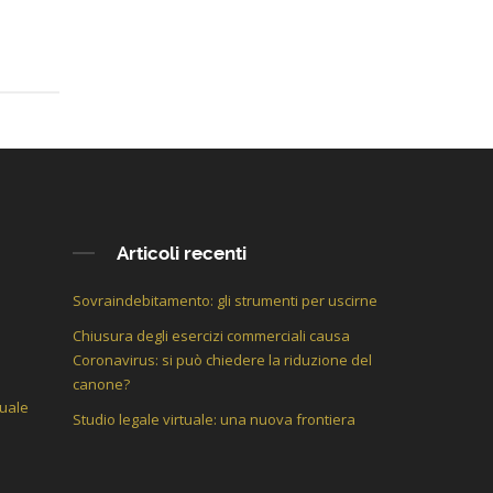
Articoli recenti
Sovraindebitamento: gli strumenti per uscirne
Chiusura degli esercizi commerciali causa
Coronavirus: si può chiedere la riduzione del
canone?
tuale
Studio legale virtuale: una nuova frontiera