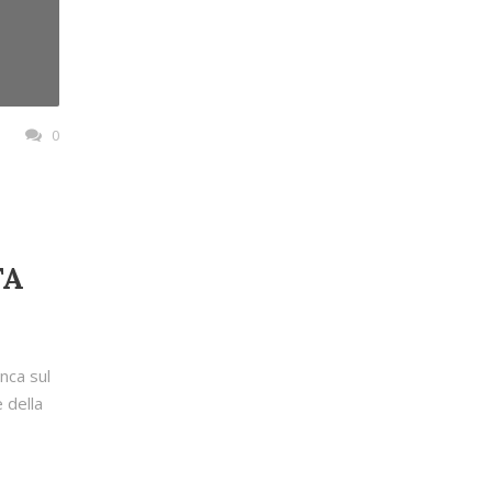
0
TA
nca sul
 della