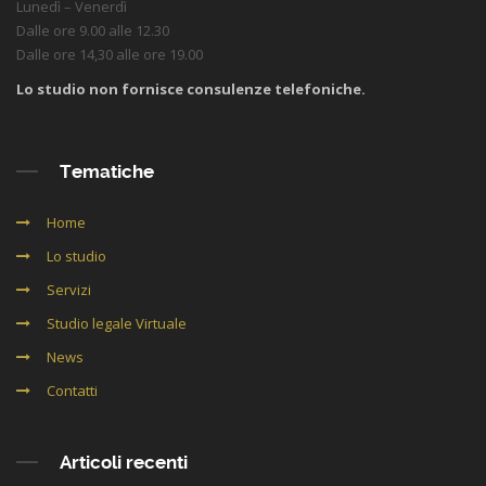
Lunedì – Venerdì
Dalle ore 9.00 alle 12.30
Dalle ore 14,30 alle ore 19.00
Lo studio non fornisce consulenze telefoniche.
Tematiche
Home
Lo studio
Servizi
Studio legale Virtuale
News
Contatti
Articoli recenti