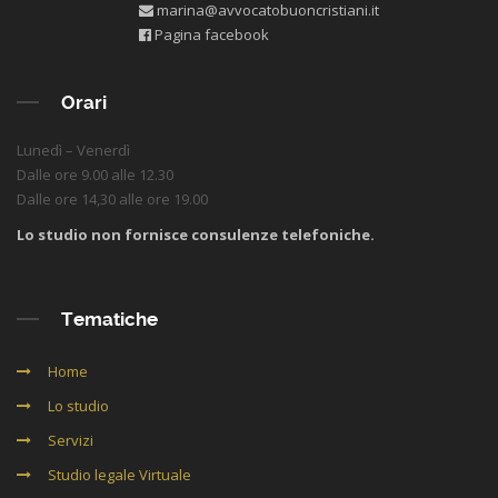
marina@avvocatobuoncristiani.it
Pagina facebook
Orari
Lunedì – Venerdì
Dalle ore 9.00 alle 12.30
Dalle ore 14,30 alle ore 19.00
Lo studio non fornisce consulenze telefoniche.
Tematiche
Home
Lo studio
Servizi
Studio legale Virtuale