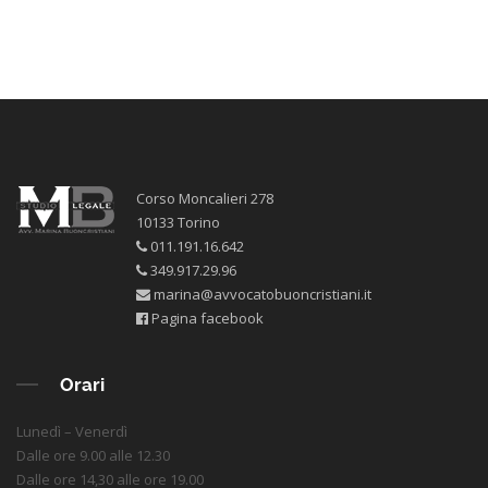
Corso Moncalieri 278
10133 Torino
011.191.16.642
349.917.29.96
marina@avvocatobuoncristiani.it
Pagina facebook
Orari
Lunedì – Venerdì
Dalle ore 9.00 alle 12.30
Dalle ore 14,30 alle ore 19.00