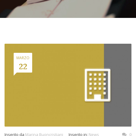
MARZO
22
Inserito da
Marina Buoncristiani
Inserito in:
News
0