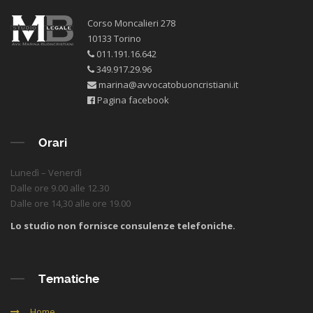
Corso Moncalieri 278
10133 Torino
011.191.16.642
349.917.29.96
marina@avvocatobuoncristiani.it
Pagina facebook
Orari
Lunedì – Venerdì
Dalle ore 9.00 alle 12.30
Dalle ore 14,30 alle ore 19.00
Lo studio non fornisce consulenze telefoniche.
Tematiche
Home