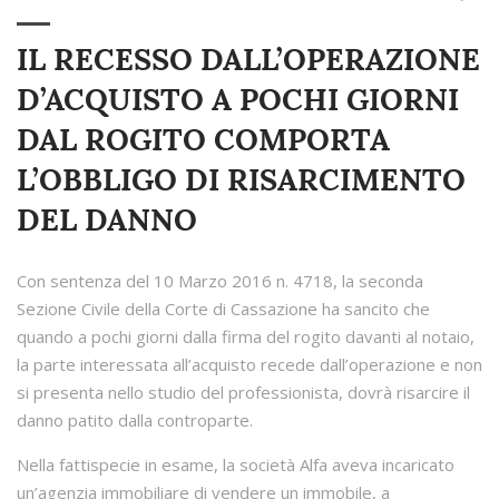
IL RECESSO DALL’OPERAZIONE
D’ACQUISTO A POCHI GIORNI
DAL ROGITO COMPORTA
L’OBBLIGO DI RISARCIMENTO
DEL DANNO
Con sentenza del 10 Marzo 2016 n. 4718, la seconda
Sezione Civile della Corte di Cassazione ha sancito che
quando a pochi giorni dalla firma del rogito davanti al notaio,
la parte interessata all’acquisto recede dall’operazione e non
si presenta nello studio del professionista, dovrà risarcire il
danno patito dalla controparte.
Nella fattispecie in esame, la società Alfa aveva incaricato
un’agenzia immobiliare di vendere un immobile, a