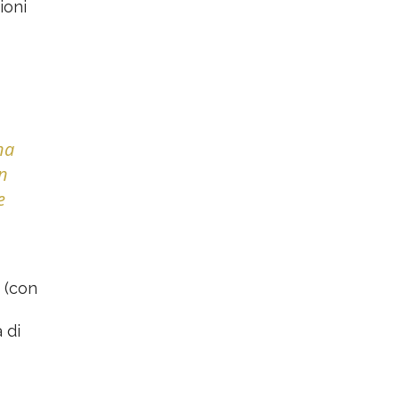
ioni
na
on
e
i (con
 di