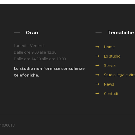
Orari
Tematiche
Lunedì – Venerdì
Home
Dalle ore 9.00 alle 12.30
Lo studio
Dalle ore 14,30 alle ore 19.00
Servizi
Lo studio non fornisce consulenze
Studio legale Vir
telefoniche.
News
Contatti
141030018