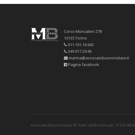
Corso Moncalieri 278
10133 Torino
011.191.16.642
349.917.29.96
marina@avvocatobuoncristiani.it
Pagina facebook
Avvocato Buoncristiani © Tutti i diritti riservati - P.IVA 08